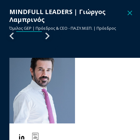
MINDFULL LEADERS
|
Γιώργος
Λαμπρινός
LOGIN
Όμιλος GEP | Πρόεδρος & CEO - ΠΑ.ΣΥ.Μ.ΕΠ. | Πρόεδρος
© FORTUNE GREECE 2021. All Rights Reserved
Terms of Service
Privacy Policy
Powered by BEATTHEWHITES