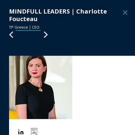
MINDFULL LEADERS
|
Charlotte
Foucteau
LOGIN
TP Greece | CEO
© FORTUNE GREECE 2021. All Rights Reserved
Terms of Service
Privacy Policy
Powered by BEATTHEWHITES